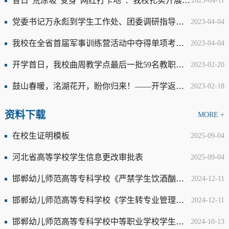
昔日“荒凉坡”变身“网红打卡地”：我校扎实开展“爱国卫生月”义务植树活动
2023-04-11
党委书记万永彪到学生工作处、团委调研指导工作-邯郸幼儿师范高等专科学校
2023-04-04
我校在全省首届军事训练营活动中夺得单项考核一等奖-邯郸幼儿师范高等专科学校
2023-04-04
开学首日，我校曲周教学点最后一批59名教职工全部到主校区报到！
2023-02-20
鼓山春暖，洺湖花开，盼你归来！——开学返校通知，请查收！
2023-02-18
资料下载
MORE +
在校生证明模板
2025-09-04
河北省高等学校学生信息更改审批表
2025-09-04
邯郸幼儿师范高等专科学校《严禁学生饮酒酗酒的规定》
2024-12-11
邯郸幼儿师范高等专科学校《学生转专业管理办法2025（23号）（试行）》
2024-12-11
邯郸幼儿师范高等专科学校中等职业学校学生休（复）学登记表
2024-10-13