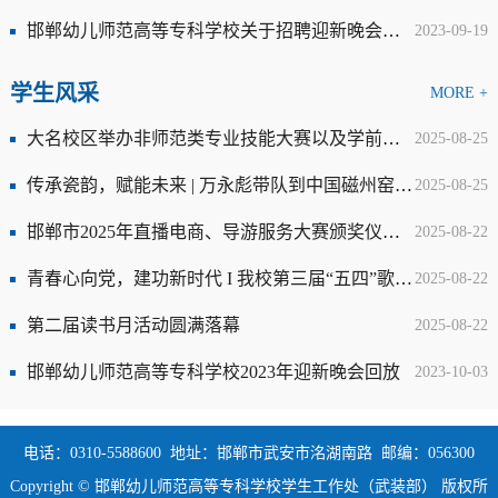
邯郸幼儿师范高等专科学校关于招聘迎新晚会主持人的通知
2023-09-19
学生风采
MORE +
大名校区举办非师范类专业技能大赛以及学前教育专业2022级学生能力汇演
2025-08-25
传承瓷韵，赋能未来 | 万永彪带队到中国磁州窑富田遗址实践教学基地考察交流
2025-08-25
邯郸市2025年直播电商、导游服务大赛颁奖仪式暨 2025年早托幼岗位认知与保教、母婴照护技能大赛开幕仪式在我校举行
2025-08-22
青春心向党，建功新时代 I 我校第三届“五四”歌咏比赛决赛圆满落幕
2025-08-22
第二届读书月活动圆满落幕
2025-08-22
邯郸幼儿师范高等专科学校2023年迎新晚会回放
2023-10-03
电话：0310-5588600 地址：邯郸市武安市洺湖南路 邮编：056300
Copyright © 邯郸幼儿师范高等专科学校学生工作处（武装部） 版权所